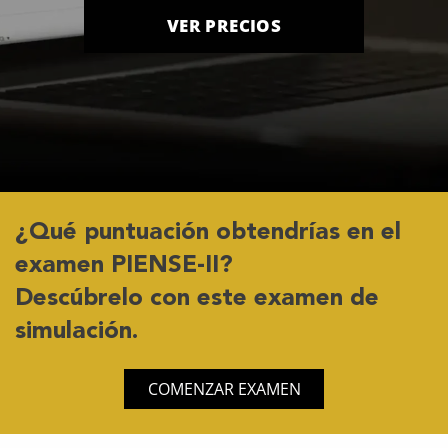
VER PRECIOS
¿Qué puntuación obtendrías en el
examen PIENSE-II?
Descúbrelo con este examen de
simulación.
COMENZAR EXAMEN