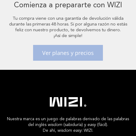
Comienza a prepararte con WIZI
Tu compra viene con una garantía de devolución válida
durante las primeras 48 horas. Si por alguna razón no estás
feliz con nuestro producto, te devolvemos tu dinero.
¡Así de simple!
Ver planes y precios
Nuestra marca es un juego de palabras derivado de las palabras
del inglés
wisdom
(sabiduría) y
easy
(fácil).
De ahí,
wisdom easy
: WIZI.