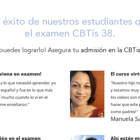
e éxito de nuestros estudiantes 
el examen CBTis 38.
puedes lograrlo! Asegura tu
admisión en la CBTi
e viene en examen!
El curso vir
a lo que necesité aprender, yo
"Nuestro hijo t
 español y fue en lo que más
y estamos muy s
 mucho cuando lo vi en el
los videos son 
 me enseñaron.”
hacer que este
como padres!"
Manuela Sa
ión en el examen
Ahí están m