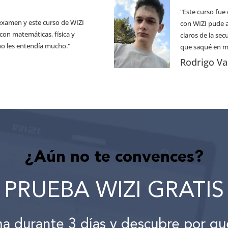
"Este curso fue
 examen y este curso de WIZI
con WIZI pude 
con matemáticas, física y
claros de la se
no les entendía mucho."
que saqué en m
Rodrigo Va
¿Aún no te convences?
PRUEBA WIZI GRATIS
ma durante 3 días y descubre por qu