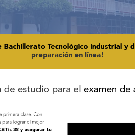
 Bachillerato Tecnológico Industrial y d
preparación en línea!
 de estudio para el
examen de 
e primera clase. Con
 para lograr el mejor
CBTis 38 y asegurar tu