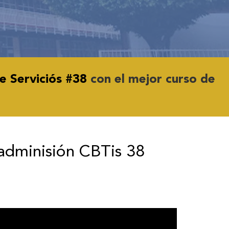
e Serviciós #38
con el mejor curso de
adminisión CBTis 38